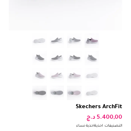
Skechers ArchFit
5.400,00
د.ج
التصنيفات:
احذية
احذية نساء