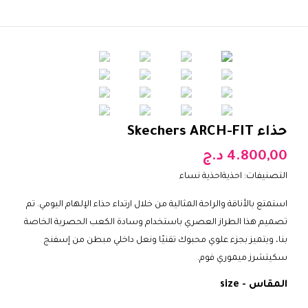
حذاء Skechers ARCH-FIT
4.800,00
د.ج
التصنيفات:
احذية
احذية نساء
استمتع بالأناقة والراحة المثالية من خلال ارتداء حذاء الإلهام اليومي. تم
تصميم هذا الطراز العصري باستخدام وسادة الكعب الحصرية الخاصة
بنا، ويتميز بجزء علوي محبوك تقنيًا ونعل داخلي مبطن من إسفنج
سكيتشرز ميموري فوم.
المقاس - size