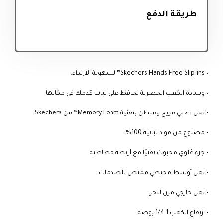
طريقة الدفع
• Skechers Hands Free Slip-ins® لسهولة الارتداء.
• وسادة الكعب الحصرية تحافظ على ثبات قدمك في مكانها.
• نعل داخلي مريح ومبطن بتقنية Memory Foam™ من Skechers.
• مصنوع من مواد نباتية 100%.
• جزء عُلوي محبوك تقنيًا مع أربطة مطاطية.
• نعل أوسط محيطي ممتص للصدمات.
• نعل خارجي مرن للجر.
• ارتفاع الكعب 1 1/4 بوصة