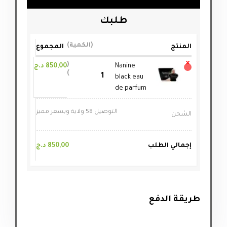
طلبك
الكمية
المنتج
المجموع
×
Nanine
850,00
د.ج
black eau
de parfum
التوصيل 58 ولاية وبسعر مميز
الشحن
إجمالي الطلب
850,00
د.ج
طريقة الدفع