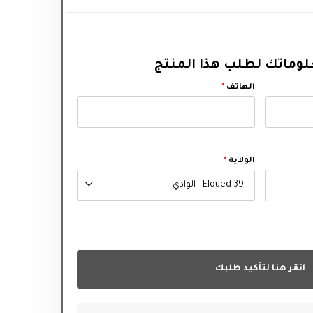
وماتك لطلب هذا المنتج
الهاتف
*
الولاية
*
39 Eloued - الوادي
انقر هنا لتأكيد طلبك