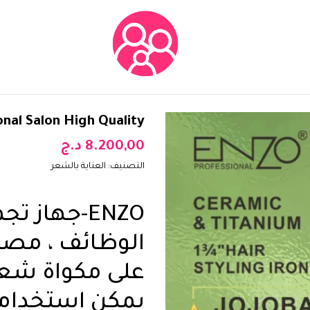
nal Salon High Quality
8.200,00
د.ج
التصنيف:
العناية بالشعر
ENZO-جهاز 
الوظائف ، مصنو
على مكواة شعر 
يمكن استخدامه