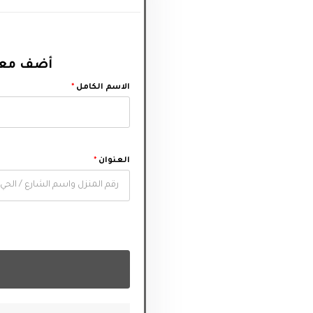
أضف معل‬
الاسم الكامل
*
العنوان
*