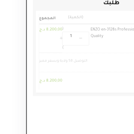
طلبك
الكمية
المجموع
ENZO en-3128s Professio
8.200,00
د.ج
Quality
التوصيل 58 ولاية وبسعر مميز
8.200,00
د.ج