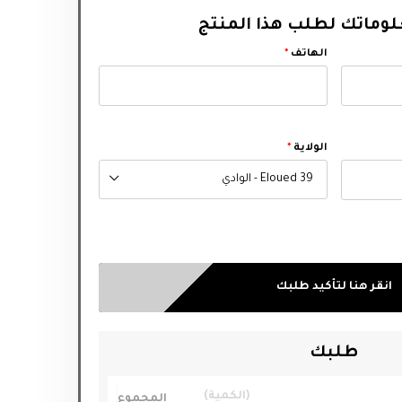
وماتك لطلب هذا المنتج
الهاتف
*
الولاية
*
39 Eloued - الوادي
انقر هنا لتأكيد طلبك
طلبك
الكمية
المجموع