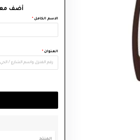
أضف معل‬
الاسم الكامل
*
العنوان
*
المنتج