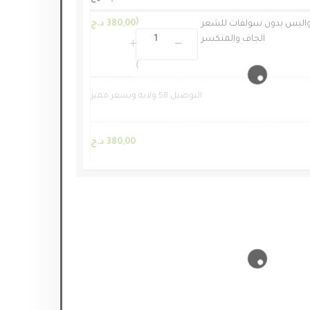
اليس بدون سولفات للشعر
380,00
د.ج
الجاف والمتكسر
التوصيل 58 ولاية وبسعر مميز
380,00
د.ج