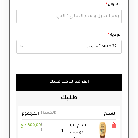
العنوان
*
الولاية
*
39 Eloued - الوادي
انقر هنا لتأكيد طلبك
طلبك
الكمية
المنتج
المجموع
×
بلسم الترا
800,00
د.ج
دو بزيت