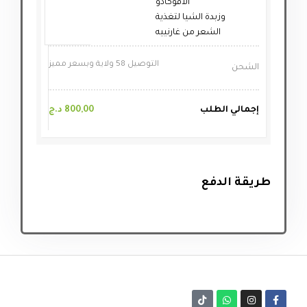
الافوكادو
وزبدة الشيا لتغذية
الشعر من غارنييه
التوصيل 58 ولاية وبسعر مميز
الشحن
إجمالي الطلب
800,00
د.ج
طريقة الدفع