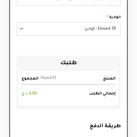
الولاية
*
39 Eloued - الوادي
طلبك
الكمية
المنتج
المجموع
إجمالي الطلب
0,00
د.ج
طريقة الدفع