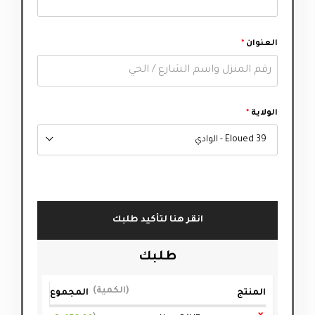
العنوان
*
الولاية
*
39 Eloued - الوادي
انقر هنا لتأكيد طلبك
طلبك
الكمية
المنتج
المجموع