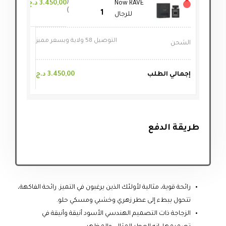
×
Now RAVE
3.450,00
د.ج
للرجال
التوصيل 58 ولاية وبسعر مميز
الشحن
إجمالي الطلب
3.450,00
د.ج
طريقة الدفع
رائحة قوية، مثالية لأولئك الذين يرغبون في التميز. رائحة الفاكهة،
تتحول ببطء إلى عطر زهري وخشبي ومسكي حلو.
الزجاجة ذات التصميم الهندسي الأسود أنيقة وأنيقة في