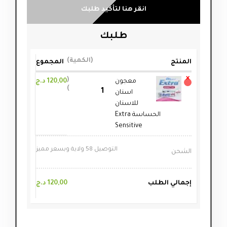
انقر هنا لتأكيد طلبك
طلبك
الكمية
المنتج
المجموع
×
معجون
120,00
د.ج
اسنان
للاسنان
الحساسة Extra
Sensitive
التوصيل 58 ولاية وبسعر مميز
الشحن
إجمالي الطلب
120,00
د.ج