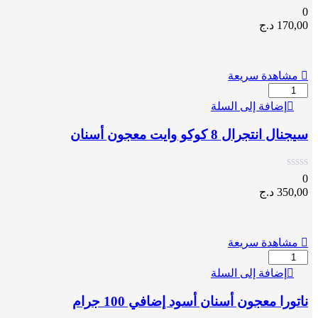
ونضارة
0
التفاح
170,00
د.ج
مشاهدة سريعة
كمية
سيجنال
إضافة إلى السلة
انتجرال
8
سيجنال انتجرال 8 كوكو وايت معجون أسنان
كوكو
وايت
معجون
0
أسنان
350,00
د.ج
مشاهدة سريعة
كمية
ناتورا
إضافة إلى السلة
معجون
أسنان
ناتورا معجون أسنان أسود إضافي 100 جرام
أسود