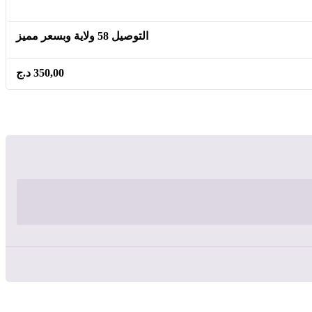
التوصيل 58 ولاية وبسعر مميز
350,00
د.ج