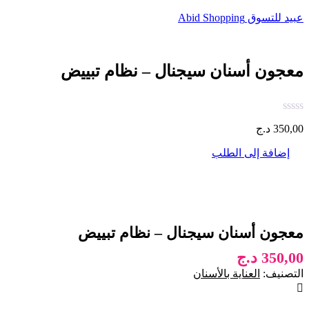
عبيد للتسوق Abid Shopping
معجون أسنان سيجنال – نظام تبييض
350,00
د.ج
إضافة إلى الطلب
معجون أسنان سيجنال – نظام تبييض
350,00
د.ج
التصنيف:
العناية بالأسنان