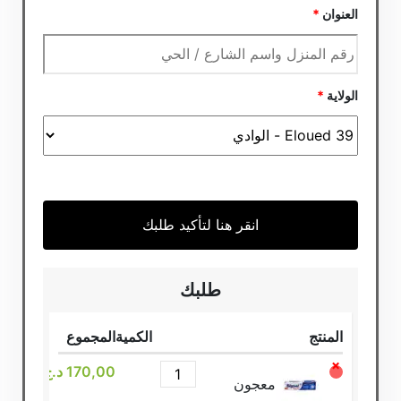
العنوان
*
الولاية
*
انقر هنا لتأكيد طلبك
طلبك
المنتج
الكمية
المجموع
×
170,00
د.ج
معجون