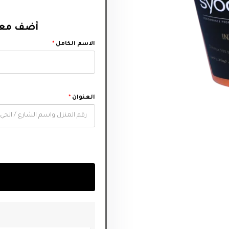
أضف معل‬
الاسم الكامل
*
العنوان
*