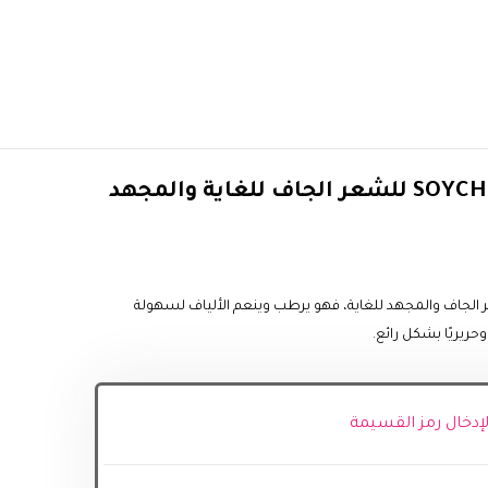
ر Oleo 21 من SYOCH للشعر الجاف والمجهد للغاية، فهو يرطب وينعم الألياف لسهولة
حريريًا بشكل رائع.
 لإدخال رمز القسيمة