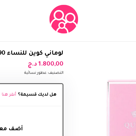
لوماني كوين للنساء 90 مل
1.800,00
د.ج
التصنيف:
عطور نسائية
هل لديك قسيمة؟
أنقر هنا
أضف معل‬