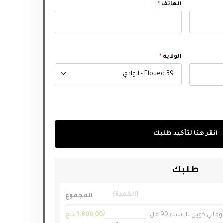
الهاتف
*
الولاية
*
39 Eloued - الوادي
انقر هنا لتأكيد طلبك
طلبك
الكمية
المجموع
وماني كوين للنساء 90 مل
1.800,00
د.ج