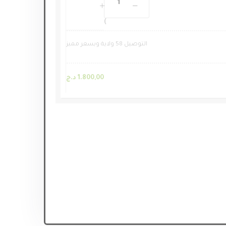
التوصيل 58 ولاية وبسعر مميز
1.800,00
د.ج