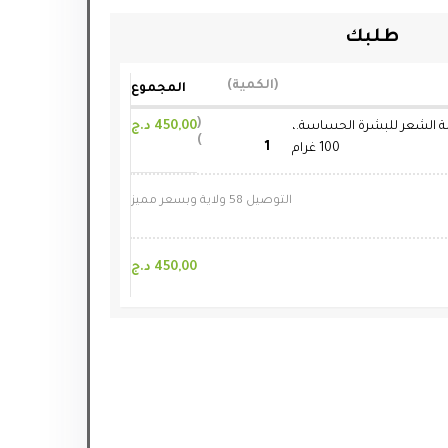
طلبك
الكمية
المجموع
لة الشعر للبشرة الحساسة.،
450,00
د.ج
100 غرام
التوصيل 58 ولاية وبسعر مميز
450,00
د.ج