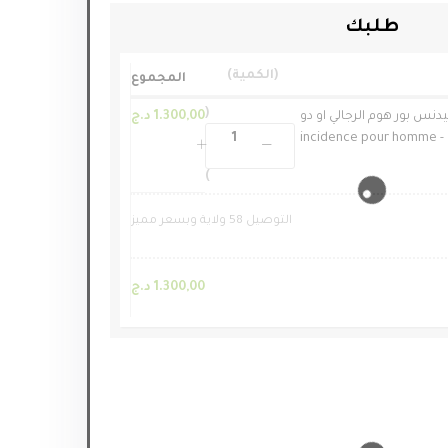
طلبك
الكمية
المجموع
نس بور هوم الرجالي او دو
1.300,00
د.ج
التوصيل 58 ولاية وبسعر مميز
1.300,00
د.ج