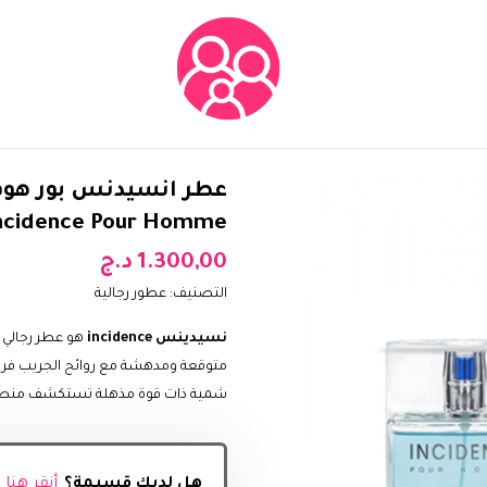
ncidence Pour Homme
1.300,00
د.ج
التصنيف:
عطور رجالية
نسيدينس incidence
هو عطر رجالي ب
متوقعة ومدهشة مع روائح الجريب فروت 
شمية ذات قوة مذهلة تستكشف منطق
هل لديك قسيمة؟
أنقر هنا