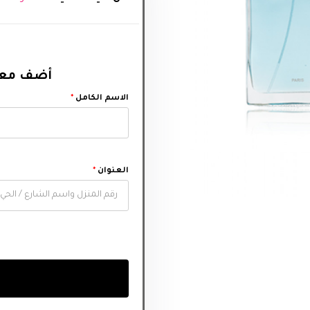
أضف معل‬
الاسم الكامل
*
العنوان
*