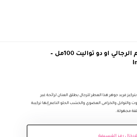
عطر انسيدنس بور هوم الرجالي او دو تواليت 100مل –
I
تركيز فريد جوهر هذا العطر للرجال يطلق العنان لرائحة غير
والتوابل والخزامى العضوي والخشب الحلو الناعم إنها تركيبة
ة مجهولة..
 لإدخال رمز القسيمة