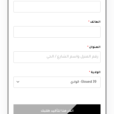
الهاتف
*
العنوان
*
الولاية
*
39 Eloued - الوادي
انقر هنا لتأكيد طلبك