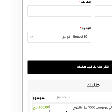
الهاتف
*
الولاية
*
39 Eloued - الوادي
انقر هنا لتأكيد طلبك
طلبك
الكمية
المجموع
جل استحمام ديرموميد 1000 مل بالخوخ
300,00
د.ج