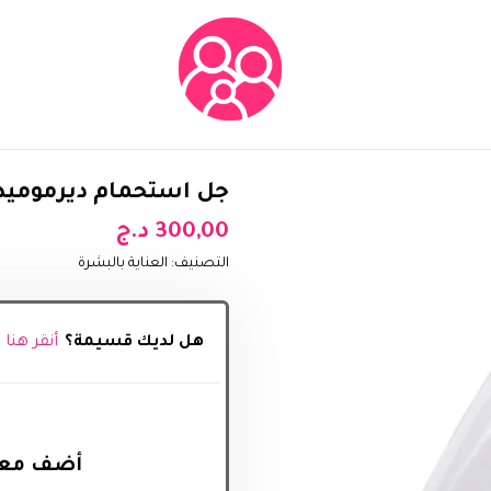
جل استحمام ديرموميد 1000 مل بالخوخ والفرينجيبا
300,00
د.ج
التصنيف:
العناية بالبشرة
هل لديك قسيمة؟
أنقر هنا
أضف معل‬