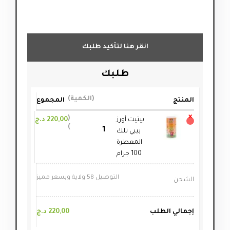
انقر هنا لتأكيد طلبك
طلبك
الكمية
المنتج
المجموع
×
بيتيت أورز
220,00
د.ج
بيبي تلك
المعطرة
100 جرام
التوصيل 58 ولاية وبسعر مميز
الشحن
إجمالي الطلب
220,00
د.ج